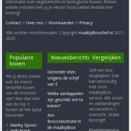
informatie over vegetarische en biologische boxen. Binnen
enkele minuten heb jij je eerste food-pakket besteld met
korting!
Contact
//
Over ons
//
Voorwaarden
//
Privacy
Alle rechten voorbehouden. Copyright
maaltijdboxchef.nl
2017-
2023.
Populaire
Nieuwsberichten
Vergelijken
boxen
Zelf een box
Gezonder eten
vergelijken? Dat
Wil jij direct weten
volgens de schijf
kan eenvoudig
wat de meest
van 5
met onze
bestelde boxen
maaltijdbox
van dit moment
Welke aardappelen
service. Alle acties
zijn? Kies dan een
zijn geschikt om te
en aanbiedingen
van de top 3
koken?
verzameld in 1
boxen uit het lijstje
overzicht. Gratis
hieronder:
Een
bezorgd!
Broccolischotel in
1.
Marley Spoon
de maaltijdbox
Klantenservice
2.
HelloFresh