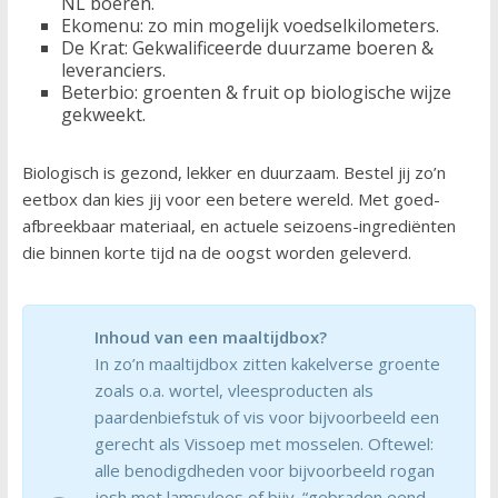
NL boeren.
Ekomenu: zo min mogelijk voedselkilometers.
De Krat: Gekwalificeerde duurzame boeren &
leveranciers.
Beterbio: groenten & fruit op biologische wijze
gekweekt.
Biologisch is gezond, lekker en duurzaam. Bestel jij zo’n
eetbox dan kies jij voor een betere wereld. Met goed-
afbreekbaar materiaal, en actuele seizoens-ingrediënten
die binnen korte tijd na de oogst worden geleverd.
Inhoud van een maaltijdbox?
In zo’n maaltijdbox zitten kakelverse groente
zoals o.a. wortel, vleesproducten als
paardenbiefstuk of vis voor bijvoorbeeld een
gerecht als Vissoep met mosselen. Oftewel:
alle benodigdheden voor bijvoorbeeld rogan
josh met lamsvlees of bijv. “gebraden eend