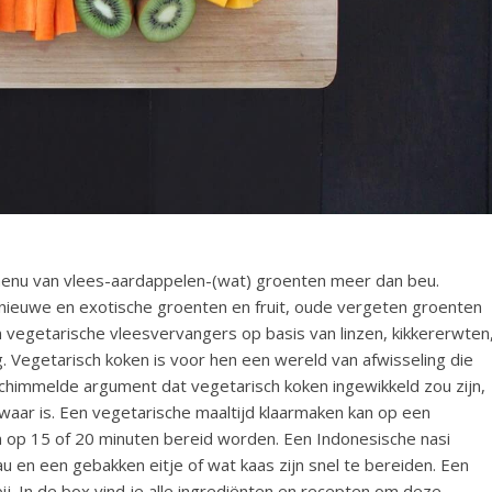
menu van vlees-aardappelen-(wat) groenten meer dan beu.
 nieuwe en exotische groenten en fruit, oude vergeten groenten
vegetarische vleesvervangers op basis van linzen, kikkererwten
. Vegetarisch koken is voor hen een wereld van afwisseling die
himmelde argument dat vegetarisch koken ingewikkeld zou zijn,
waar is. Een vegetarische maaltijd klaarmaken kan op een
 op 15 of 20 minuten bereid worden. Een Indonesische nasi
au en een gebakken eitje of wat kaas zijn snel te bereiden. Een
ij. In de box vind je alle ingrediënten en recepten om deze