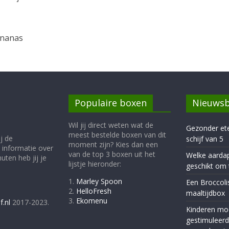
ananas
Populaire boxen
Nieuwsb
Wil jij direct weten wat de
Gezonder et
meest bestelde boxen van dit
j de
schijf van 5
moment zijn? Kies dan een
 informatie over
van de top 3 boxen uit het
Welke aardap
ten heb jij je
lijstje hieronder:
geschikt om 
1.
Marley Spoon
Een Broccoli
2.
HelloFresh
maaltijdbox
3.
Ekomenu
f.nl
2017-2023.
Kinderen mo
gestimuleer