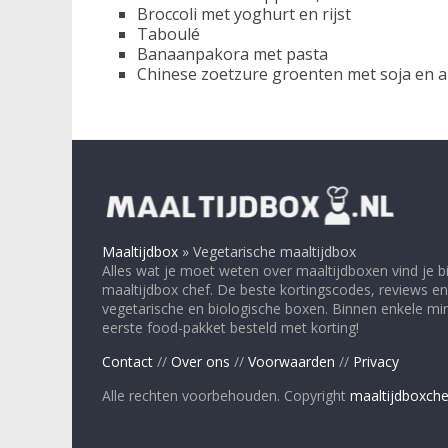
Broccoli met yoghurt en rijst
Taboulé
Banaanpakora met pasta
Chinese zoetzure groenten met soja en 
Maaltijdbox
»
Vegetarische maaltijdbox
Alles wat je moet weten over maaltijdboxen vind je bi
maaltijdbox chef. De beste kortingscodes, reviews en
vegetarische en biologische boxen. Binnen enkele minu
eerste food-pakket besteld met korting!
Contact
//
Over ons
//
Voorwaarden
//
Privacy
Alle rechten voorbehouden. Copyright
maaltijdboxche