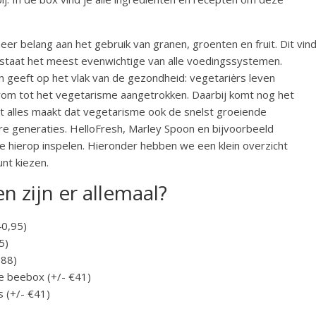
er belang aan het gebruik van granen, groenten en fruit. Dit vin
ntstaat het meest evenwichtige van alle voedingssystemen.
n geeft op het vlak van de gezondheid: vegetariėrs leven
om tot het vegetarisme aangetrokken. Daarbij komt nog het
it alles maakt dat vegetarisme ook de snelst groeiende
ere generaties. HelloFresh, Marley Spoon en bijvoorbeeld
e hierop inspelen. Hieronder hebben we een klein overzicht
nt kiezen.
 zijn er allemaal?
40,95)
5)
,88)
e beebox (+/- €41)
s (+/- €41)