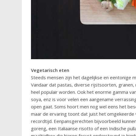
Vegetarisch eten
Steeds mensen zijn het dagelijkse en eentonige 
Vandaar dat pastas, diverse rijstsoorten, granen,
heel populair worden. Ook het enorme gamma van 
soya, enz is voor velen een aangename verrassing
open gaat. Soms hoort men nog wel eens het besc
maar de ervaring toont dat juist het omgekeerde 
recordtijd. Eenpansgerechten bijvoorbeeld kunnen
goreng, een Italiaanse risotto of een Indische pull
maaltijdbox die hierop focust ondersteund je hierb