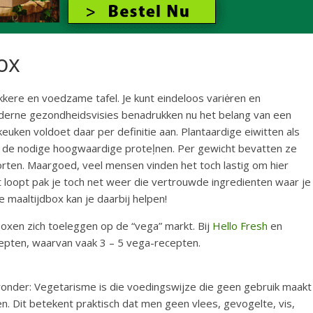
ox
kere en voedzame tafel. Je kunt eindeloos variėren en
derne gezondheidsvisies benadrukken nu het belang van een
keuken voldoet daar per definitie aan. Plantaardige eiwitten als
n de nodige hoogwaardige proteļnen. Per gewicht bevatten ze
ten. Maargoed, veel mensen vinden het toch lastig om hier
kt loopt pak je toch net weer die vertrouwde ingredienten waar je
e maaltijdbox kan je daarbij helpen!
xen zich toeleggen op de “vega” markt. Bij
Hello Fresh
en
cepten, waarvan vaak 3 – 5 vega-recepten.
onder: Vegetarisme is die voedingswijze die geen gebruik maakt
n. Dit betekent praktisch dat men geen vlees, gevogelte, vis,