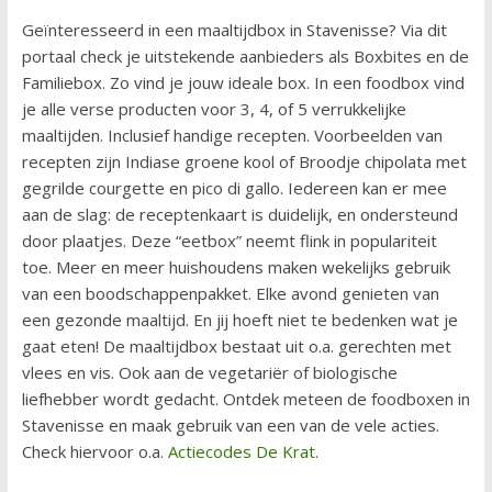
Geïnteresseerd in een maaltijdbox in Stavenisse? Via dit
portaal check je uitstekende aanbieders als Boxbites en de
Familiebox. Zo vind je jouw ideale box. In een foodbox vind
je alle verse producten voor 3, 4, of 5 verrukkelijke
maaltijden. Inclusief handige recepten. Voorbeelden van
recepten zijn Indiase groene kool of Broodje chipolata met
gegrilde courgette en pico di gallo. Iedereen kan er mee
aan de slag: de receptenkaart is duidelijk, en ondersteund
door plaatjes. Deze “eetbox” neemt flink in populariteit
toe. Meer en meer huishoudens maken wekelijks gebruik
van een boodschappenpakket. Elke avond genieten van
een gezonde maaltijd. En jij hoeft niet te bedenken wat je
gaat eten! De maaltijdbox bestaat uit o.a. gerechten met
vlees en vis. Ook aan de vegetariër of biologische
liefhebber wordt gedacht. Ontdek meteen de foodboxen in
Stavenisse en maak gebruik van een van de vele acties.
Check hiervoor o.a.
Actiecodes De Krat
.