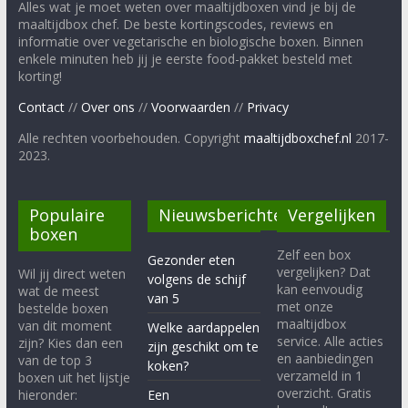
Alles wat je moet weten over maaltijdboxen vind je bij de
maaltijdbox chef. De beste kortingscodes, reviews en
informatie over vegetarische en biologische boxen. Binnen
enkele minuten heb jij je eerste food-pakket besteld met
korting!
Contact
//
Over ons
//
Voorwaarden
//
Privacy
Alle rechten voorbehouden. Copyright
maaltijdboxchef.nl
2017-
2023.
Populaire
Nieuwsberichten
Vergelijken
boxen
Zelf een box
Gezonder eten
vergelijken? Dat
Wil jij direct weten
volgens de schijf
kan eenvoudig
wat de meest
van 5
met onze
bestelde boxen
maaltijdbox
van dit moment
Welke aardappelen
service. Alle acties
zijn? Kies dan een
zijn geschikt om te
en aanbiedingen
van de top 3
koken?
verzameld in 1
boxen uit het lijstje
overzicht. Gratis
hieronder:
Een