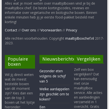
Alles wat je moet weten over maaltijdboxen vind je bij de
maaltijdbox chef. De beste kortingscodes, reviews en
informatie over vegetarische en biologische boxen. Binnen
enkele minuten heb jij je eerste food-pakket besteld met
korting!
Contact
//
Over ons
//
Voorwaarden
//
Privacy
Alle rechten voorbehouden. Copyright
maaltijdboxchef.nl
2017-
2023.
Populaire
Nieuwsberichten
Vergelijken
boxen
Zelf een box
Gezonder eten
vergelijken? Dat
Wil jij direct weten
volgens de schijf
kan eenvoudig
wat de meest
van 5
met onze
bestelde boxen
maaltijdbox
van dit moment
Welke aardappelen
service. Alle acties
zijn? Kies dan een
zijn geschikt om te
en aanbiedingen
van de top 3
koken?
verzameld in 1
boxen uit het lijstje
overzicht. Gratis
hieronder:
Een