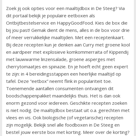
Zoek jij ook opties voor een maaltijdbox in De Steeg? Via
dit portaal bekijk je populaire eetboxen als
Ontbijtbestelservice en HappyGoodFood. Kies de box die
bij jou past! Gemak dient de mens, alles in de box voor drie
of meer verrukkelijke maaltijden. Met een receptenkaart.
Bij deze recepten kun je denken aan Curry met groene kool
en aardpeer met explosieve komkommerraita of Kippendij
met lauwwarme linzensalade, groene asperges met
cherrytomaatjes en spinazie. En je hoeft echt geen expert
te zijn: in 4 bereidingsstappen een heerlijke maaltijd op
tafel. Deze “eetbox” neemt flink in populariteit toe.
Toenemende aantallen consumenten ontvangen dit
boodschappenpakket maandelijks thuis. Het is dan ook
enorm gezond voor iedereen. Geschikte recepten zoeken
is niet nodig. De maaltijdbox bestaat uit o.a. gerechten met
vlees en vis. Ook biologische (of vegetarische) recepten
zijn mogelijk. Bekijk snel alle foodboxen in De Steeg en
bestel jouw eerste box met korting. Meer over de korting?