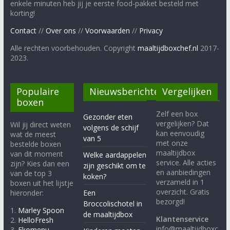
enkele minuten heb jij je eerste food-pakket besteld met
korting!
Contact
//
Over ons
//
Voorwaarden
//
Privacy
Alle rechten voorbehouden. Copyright
maaltijdboxchef.nl
2017-
2023.
Populaire
Nieuwsberichten
Vergelijken
boxen
Zelf een box
Gezonder eten
vergelijken? Dat
Wil jij direct weten
volgens de schijf
kan eenvoudig
wat de meest
van 5
met onze
bestelde boxen
maaltijdbox
van dit moment
Welke aardappelen
service. Alle acties
zijn? Kies dan een
zijn geschikt om te
en aanbiedingen
van de top 3
koken?
verzameld in 1
boxen uit het lijstje
overzicht. Gratis
hieronder:
Een
bezorgd!
Broccolischotel in
1.
Marley Spoon
de maaltijdbox
Klantenservice
2.
HelloFresh
info@maaltijdboxc
3.
Ekomenu