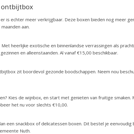
n ontbijtbox
 er is echter meer verkrijgbaar. Deze boxen bieden nog meer gem
al maanden aan.
x. Met heerlijke exotische en binnenlandse verrassingen als prac
gezinnen en alleenstaanden. Al vanaf €15,00 beschikbaar.
 ontbijtbox zit boordevol gezonde boodschappen. Neem nou beschu
n? Kies de wijnbox, en start met genieten van fruitige smaken. M
eer het nu voor slechts €10,00.
dan een snackbox of delicatessen boxen. Dit bestel je eenvoudig 
 gemeente Nuth.