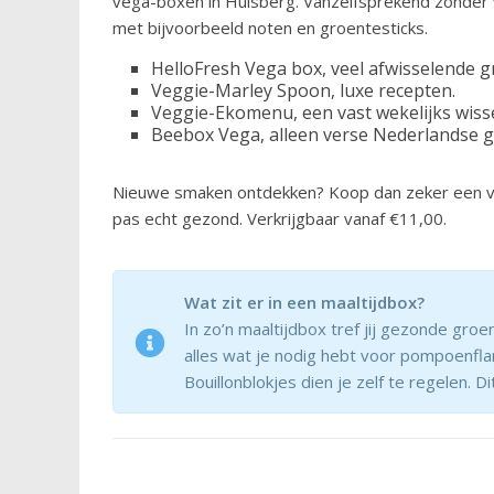
vega-boxen in Hulsberg. Vanzelfsprekend zonder v
met bijvoorbeeld noten en groentesticks.
HelloFresh Vega box, veel afwisselende g
Veggie-Marley Spoon, luxe recepten.
Veggie-Ekomenu, een vast wekelijks wis
Beebox Vega, alleen verse Nederlandse 
Nieuwe smaken ontdekken? Koop dan zeker een v
pas echt gezond. Verkrijgbaar vanaf €11,00.
Wat zit er in een maaltijdbox?
In zo’n maaltijdbox tref jij gezonde gro
alles wat je nodig hebt voor pompoenflan
Bouillonblokjes dien je zelf te regelen.