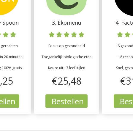
y Spoon
3. Ekomenu
4. Fac
 gerechten
Focus op gezondheid
8 gezonde
in 20 minuten
Toegankelijk biologische eten
18 recep
g 100% gratis
Keuze uit 13 leefstijlen
Snel, gez
,25
€25,48
€3
ellen
Bestellen
Best