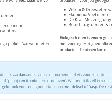
is en/of vlees. Maar wel vol
producten, voor jou geoogst, v
Willem & Drees: eten v
Ekomenu: Veel menu’s 
roenten.
De Krat: Met zorg uitg
Beterbio: groenten & fr
selende menu.
groenten.
Biologisch eten is enorm gez
ega-pakket. Dan wordt eten
met voeding. Met goed-afbre
producten die binnen korte ti
enten als aardamandel, vlees als tournedos of vis voor recepten 
 of “papaja en frambozen uit de oven”. Wat moet ik zelf in huis 
 Dit geldt ook voor een goede Kookpan met deksel of Rasp. De rest