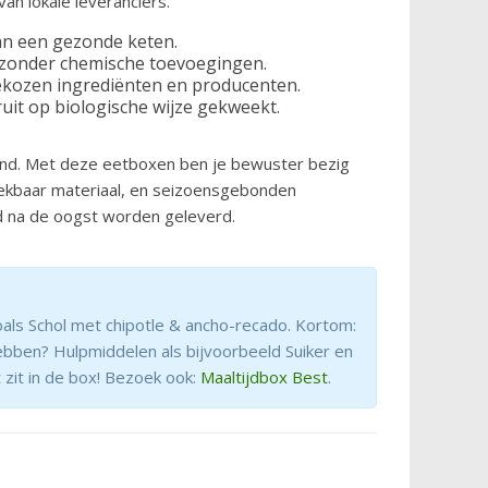
an lokale leveranciers.
an een gezonde keten.
zonder chemische toevoegingen.
ekozen ingrediënten en producenten.
uit op biologische wijze gekweekt.
ond. Met deze eetboxen ben je bewuster bezig
ekbaar materiaal, en seizoensgebonden
jd na de oogst worden geleverd.
zoals Schol met chipotle & ancho-recado. Kortom:
hebben? Hulpmiddelen als bijvoorbeeld Suiker en
 zit in de box! Bezoek ook:
Maaltijdbox Best
.