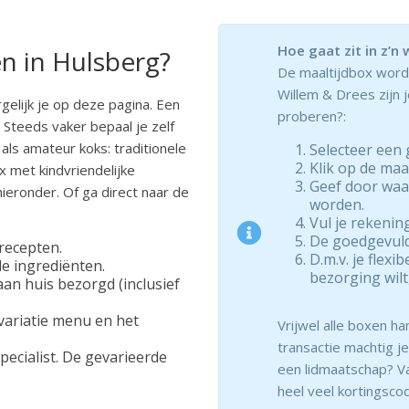
Hoe gaat zit in z’n 
 in Hulsberg?
De maaltijdbox wordt
Willem & Drees zijn j
elijk je op deze pagina. Een
proberen?:
 Steeds vaker bepaal je zelf
als amateur koks: traditionele
Selecteer een 
Klik op de maal
x met kindvriendelijke
Geef door waa
ieronder. Of ga direct naar de
worden.
Vul je rekenin
De goedgevuld
 recepten.
D.m.v. je flexi
e ingrediënten.
bezorging wilt,
an huis bezorgd (inclusief
variatie menu en het
Vrijwel alle boxen ha
transactie machtig je
ecialist. De gevarieerde
een lidmaatschap? Va
heel veel kortingscod