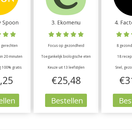
y Spoon
3. Ekomenu
4. Fac
 gerechten
Focus op gezondheid
8 gezonde
in 20 minuten
Toegankelijk biologische eten
18 recep
g 100% gratis
Keuze uit 13 leefstijlen
Snel, gez
,25
€25,48
€3
ellen
Bestellen
Best