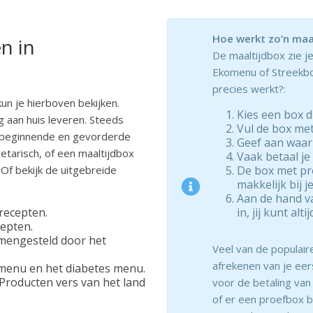
Hoe werkt zo’n maa
n in
De maaltijdbox zie j
Ekomenu of Streekbox
precies werkt?:
un je hierboven bekijken.
Kies een box di
 aan huis leveren. Steeds
Vul de box met
r beginnende en gevorderde
Geef aan waar
etarisch, of een maaltijdbox
Vaak betaal je
 Of bekijk de uitgebreide
De box met pr
makkelijk bij j
Aan de hand va
 recepten.
in, jij kunt al
cepten.
amengesteld door het
Veel van de populair
afrekenen van je eer
 menu en het diabetes menu.
Producten vers van het land
voor de betaling van
of er een proefbox b