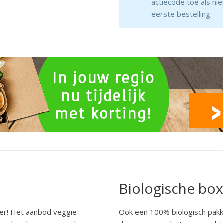
actiecode toe als ni
eerste bestelling.
Biologische box
der! Het aanbod veggie-
Ook een 100% biologisch pakk