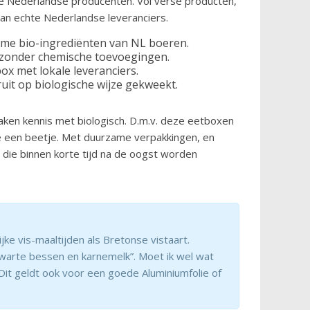
 Nederlandse producenten. Vol verse producten,
van echte Nederlandse leveranciers.
ame bio-ingrediënten van NL boeren.
zonder chemische toevoegingen.
box met lokale leveranciers.
uit op biologische wijze gekweekt.
en kennis met biologisch. D.m.v. deze eetboxen
de een beetje. Met duurzame verpakkingen, en
 die binnen korte tijd na de oogst worden
jke vis-maaltijden als Bretonse vistaart.
zwarte bessen en karnemelk”. Moet ik wel wat
 Dit geldt ook voor een goede Aluminiumfolie of