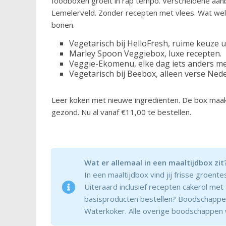
foodboxen groeit in rap tempo. Verscheidene aan
Lemelerveld. Zonder recepten met vlees. Wat wel
bonen.
Vegetarisch bij HelloFresh, ruime keuze u
Marley Spoon Veggiebox, luxe recepten.
Veggie-Ekomenu, elke dag iets anders me
Vegetarisch bij Beebox, alleen verse Ned
Leer koken met nieuwe ingrediënten. De box maakt
gezond. Nu al vanaf €11,00 te bestellen.
Wat er allemaal in een maaltijdbox zit
In een maaltijdbox vind jij frisse groent
Uiteraard inclusief recepten cakerol me
basisproducten bestellen? Boodschappen a
Waterkoker. Alle overige boodschappen 