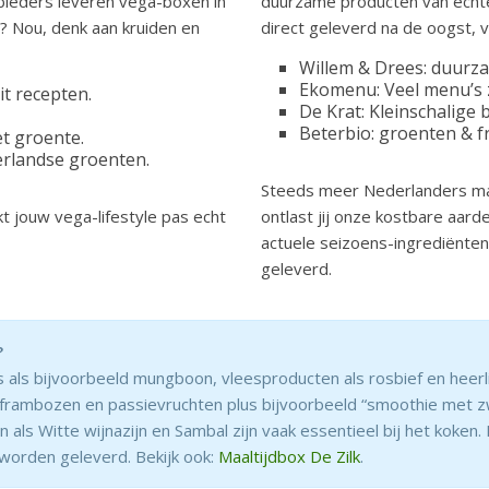
bieders leveren vega-boxen in
duurzame producten van echte
? Nou, denk aan kruiden en
direct geleverd na de oogst, 
Willem & Drees: duurz
Ekomenu: Veel menu’s 
it recepten.
De Krat: Kleinschalige 
Beterbio: groenten & fr
t groente.
erlandse groenten.
Steeds meer Nederlanders mak
 jouw vega-lifestyle pas echt
ontlast jij onze kostbare aar
actuele seizoens-ingrediënten
geleverd.
?
es als bijvoorbeeld mungboon, vleesproducten als rosbief en heerli
t frambozen en passievruchten plus bijvoorbeeld “smoothie met 
ls Witte wijnazijn en Sambal zijn vaak essentieel bij het koken.
worden geleverd. Bekijk ook:
Maaltijdbox De Zilk
.