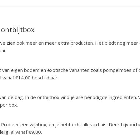
n ontbijtbox
 we zien ook meer en meer extra producten. Het biedt nog meer 
aan.
 fruit van eigen bodem en exotische varianten zoals pompelmoes of
Al vanaf €14,00 beschikbaar.
 van de dag. In de ontbijtbox vind je alle benodigde ingrediënten.
 per box.
n. Probeer een wijnbox, en je hebt echt alles in huis. Denk bijvoor
ig, al vanaf €9,00.