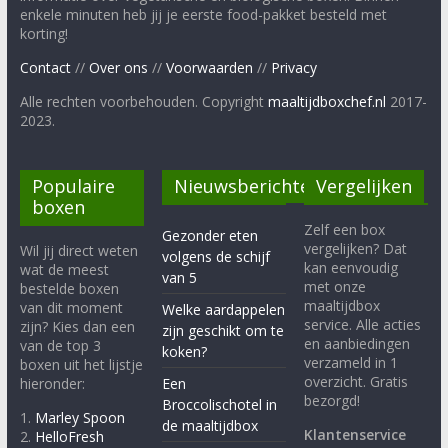
enkele minuten heb jij je eerste food-pakket besteld met
korting!
Contact
//
Over ons
//
Voorwaarden
//
Privacy
Alle rechten voorbehouden. Copyright
maaltijdboxchef.nl
2017-
2023.
Populaire
Nieuwsberichten
Vergelijken
boxen
Zelf een box
Gezonder eten
vergelijken? Dat
Wil jij direct weten
volgens de schijf
kan eenvoudig
wat de meest
van 5
met onze
bestelde boxen
maaltijdbox
van dit moment
Welke aardappelen
service. Alle acties
zijn? Kies dan een
zijn geschikt om te
en aanbiedingen
van de top 3
koken?
verzameld in 1
boxen uit het lijstje
overzicht. Gratis
hieronder:
Een
bezorgd!
Broccolischotel in
1.
Marley Spoon
de maaltijdbox
Klantenservice
2.
HelloFresh