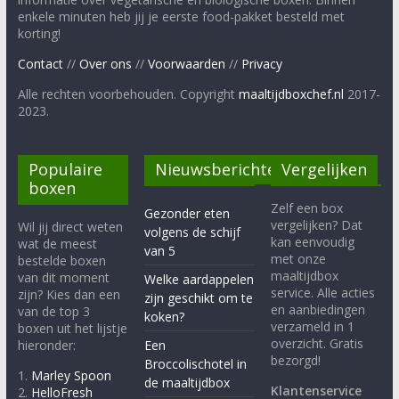
enkele minuten heb jij je eerste food-pakket besteld met
korting!
Contact
//
Over ons
//
Voorwaarden
//
Privacy
Alle rechten voorbehouden. Copyright
maaltijdboxchef.nl
2017-
2023.
Populaire
Nieuwsberichten
Vergelijken
boxen
Zelf een box
Gezonder eten
vergelijken? Dat
Wil jij direct weten
volgens de schijf
kan eenvoudig
wat de meest
van 5
met onze
bestelde boxen
maaltijdbox
van dit moment
Welke aardappelen
service. Alle acties
zijn? Kies dan een
zijn geschikt om te
en aanbiedingen
van de top 3
koken?
verzameld in 1
boxen uit het lijstje
overzicht. Gratis
hieronder:
Een
bezorgd!
Broccolischotel in
1.
Marley Spoon
de maaltijdbox
Klantenservice
2.
HelloFresh