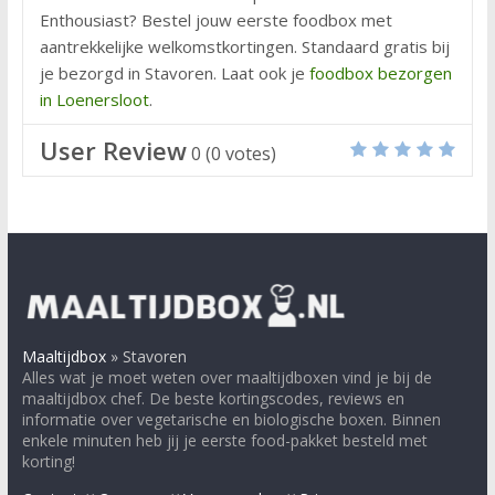
Enthousiast? Bestel jouw eerste foodbox met
aantrekkelijke welkomstkortingen. Standaard gratis bij
je bezorgd in Stavoren. Laat ook je
foodbox bezorgen
in Loenersloot
.
User Review
0
(
0
votes)
Maaltijdbox
»
Stavoren
Alles wat je moet weten over maaltijdboxen vind je bij de
maaltijdbox chef. De beste kortingscodes, reviews en
informatie over vegetarische en biologische boxen. Binnen
enkele minuten heb jij je eerste food-pakket besteld met
korting!