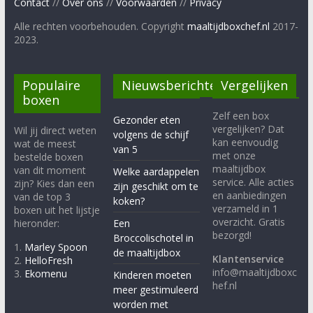
Contact
//
Over ons
//
Voorwaarden
//
Privacy
Alle rechten voorbehouden. Copyright
maaltijdboxchef.nl
2017-
2023.
Populaire
Nieuwsberichten
Vergelijken
boxen
Zelf een box
Gezonder eten
vergelijken? Dat
Wil jij direct weten
volgens de schijf
kan eenvoudig
wat de meest
van 5
met onze
bestelde boxen
maaltijdbox
van dit moment
Welke aardappelen
service. Alle acties
zijn? Kies dan een
zijn geschikt om te
en aanbiedingen
van de top 3
koken?
verzameld in 1
boxen uit het lijstje
overzicht. Gratis
hieronder:
Een
bezorgd!
Broccolischotel in
1.
Marley Spoon
de maaltijdbox
Klantenservice
2.
HelloFresh
info@maaltijdboxc
3.
Ekomenu
Kinderen moeten
hef.nl
meer gestimuleerd
worden met