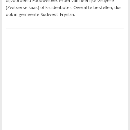
bijvoorbeeld Foodwelove. Proef van heerlijke Gruyère
(Zwitserse kaas) of kruidenboter. Overal te bestellen, dus
ook in gemeente Súdwest-Fryslân.