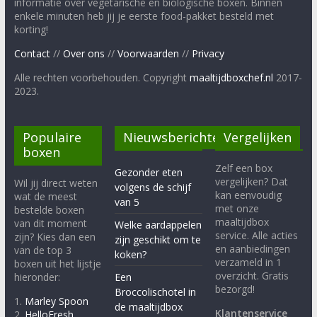
informatie over vegetarische en biologische boxen. Binnen
enkele minuten heb jij je eerste food-pakket besteld met
korting!
Contact
//
Over ons
//
Voorwaarden
//
Privacy
Alle rechten voorbehouden. Copyright
maaltijdboxchef.nl
2017-
2023.
Populaire
Nieuwsberichten
Vergelijken
boxen
Zelf een box
Gezonder eten
vergelijken? Dat
Wil jij direct weten
volgens de schijf
kan eenvoudig
wat de meest
van 5
met onze
bestelde boxen
maaltijdbox
van dit moment
Welke aardappelen
service. Alle acties
zijn? Kies dan een
zijn geschikt om te
en aanbiedingen
van de top 3
koken?
verzameld in 1
boxen uit het lijstje
overzicht. Gratis
hieronder:
Een
bezorgd!
Broccolischotel in
1.
Marley Spoon
de maaltijdbox
Klantenservice
2.
HelloFresh