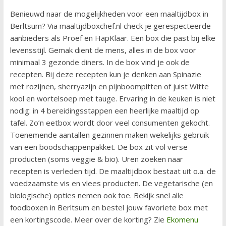
Benieuwd naar de mogelijkheden voor een maaltijdbox in
Berltsum? Via maaltijdboxchef.nl check je gerespecteerde
aanbieders als Proef en HapKlaar. Een box die past bij elke
levensstijl. Gemak dient de mens, alles in de box voor
minimaal 3 gezonde diners. In de box vind je ook de
recepten. Bij deze recepten kun je denken aan Spinazie
met rozijnen, sherryazijn en pijnboompitten of juist Witte
kool en wortelsoep met tauge. Ervaring in de keuken is niet
nodig: in 4 bereidingsstappen een heerlijke maaltijd op
tafel. Zo’n eetbox wordt door veel consumenten gekocht.
Toenemende aantallen gezinnen maken wekelijks gebruik
van een boodschappenpakket. De box zit vol verse
producten (soms veggie & bio). Uren zoeken naar
recepten is verleden tijd. De maaltijdbox bestaat uit o.a. de
voedzaamste vis en vlees producten. De vegetarische (en
biologische) opties nemen ook toe. Bekijk snel alle
foodboxen in Berltsum en bestel jouw favoriete box met
een kortingscode. Meer over de korting? Zie
Ekomenu