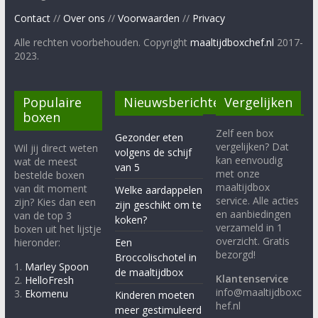
Contact
//
Over ons
//
Voorwaarden
//
Privacy
Alle rechten voorbehouden. Copyright
maaltijdboxchef.nl
2017-
2023.
Populaire
Nieuwsberichten
Vergelijken
boxen
Zelf een box
Gezonder eten
vergelijken? Dat
Wil jij direct weten
volgens de schijf
kan eenvoudig
wat de meest
van 5
met onze
bestelde boxen
maaltijdbox
van dit moment
Welke aardappelen
service. Alle acties
zijn? Kies dan een
zijn geschikt om te
en aanbiedingen
van de top 3
koken?
verzameld in 1
boxen uit het lijstje
overzicht. Gratis
hieronder:
Een
bezorgd!
Broccolischotel in
1.
Marley Spoon
de maaltijdbox
Klantenservice
2.
HelloFresh
info@maaltijdboxc
3.
Ekomenu
Kinderen moeten
hef.nl
meer gestimuleerd