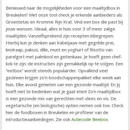
Benieuwd naar de mogelijkheden voor een maaltijdbox in
Breukelen? Met onze tool check je erkende aanbieders als
Groentetas en Kromme Rijn Krat. Vind een box die past bij
jouw wensen. Ideaal, alles in huis voor 3 of meer zalige
maaltijden. Vanzelfsprekend zijn recepten inbegrepen.
Hierbij kun je denken aan Kabeljauw met gegrilde prei,
knolraap, paksoi, dille, munt en yoghurt of Risotto van
parelgort met palmkool en geitenkaas. Je hoeft geen chef-
kok te zijn: de instructies zijn gemakkelijk op te volgen. Een
“eetbox” wordt steeds populairder. Opvallend veel
gezinnen krijgen zo’n boodschappenpakket elke week aan
huis. Elke avond genieten van een gezonde maaltijd. En jij
hoeft niet te bedenken wat je gaat eten! Zo’n maaltijdbox
is een gezonde mix van gerechten met vlees en vis. De
vegetarische (en biologische) opties nemen ook toe. Check
hier de foodboxen in Breukelen en profiteer van de
introductieaanbiedingen. Zie ook
Actiecode Beebox
.