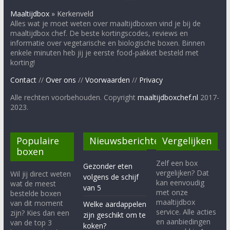
Maaltijdbox
»
Kerkenveld
Alles wat je moet weten over maaltijdboxen vind je bij de
maaltijdbox chef. De beste kortingscodes, reviews en
informatie over vegetarische en biologische boxen. Binnen
enkele minuten heb jij je eerste food-pakket besteld met
korting!
Contact
//
Over ons
//
Voorwaarden
//
Privacy
Alle rechten voorbehouden. Copyright
maaltijdboxchef.nl
2017-
2023.
Populaire
Nieuwsberichten
Vergelijken
boxen
Zelf een box
Gezonder eten
vergelijken? Dat
Wil jij direct weten
volgens de schijf
kan eenvoudig
wat de meest
van 5
met onze
bestelde boxen
maaltijdbox
van dit moment
Welke aardappelen
service. Alle acties
zijn? Kies dan een
zijn geschikt om te
en aanbiedingen
van de top 3
koken?