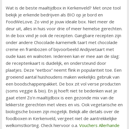
Wat is de beste maaltijdbox in Kerkenveld? Met onze tool
bekijk je erkende bedrijven als BIO op je bord en
FoodWeLove. Zo vind je jouw ideale box. Niet meer de
deur uit, alles in huis voor drie of meer hemelse gerechten.
In de box vind je ook de recepten. Gangbare recepten zijn
onder andere Chocolade-karnemelk taart met chocolade
creme en frambozen of bijvoorbeeld Andijvietaart met
oude kaas en walnoten. Iedereen kan er mee aan de slag:
de receptenkaart is duidelijk, en ondersteund door
plaatjes. Deze “eetbox” neemt flink in populariteit toe. Een
groeiend aantal huishoudens maken wekelijks gebruik van
een boodschappenpakket. De box zit vol verse producten
(soms veggie & bio). En jij hoeft niet te bedenken wat je
gaat eten! Zo’n maaltijdbox is een gezonde mix van de
lekkerste gerechten met vlees en vis. Ook vegetarische en
biologische boxen zijn mogelijk. Bekijk alle details over de
foodboxen in Kerkenveld, vergeet niet de aantrekkelijke
welkomstkorting. Check hiervoor o.a.
Vouchers Allerhande