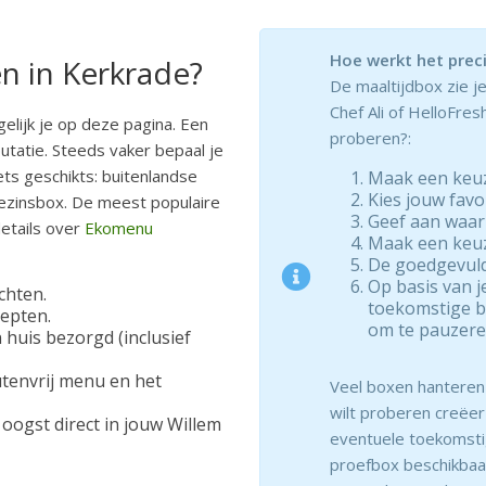
Hoe werkt het prec
 in Kerkrade?
De maaltijdbox zie j
Chef Ali of HelloFresh
elijk je op deze pagina. Een
proberen?:
tatie. Steeds vaker bepaal je
iets geschikts: buitenlandse
Maak een keuz
Kies jouw favo
gezinsbox. De meest populaire
Geef aan waar
details over
Ekomenu
Maak een keuze
De goedgevulde
Op basis van j
chten.
toekomstige bo
cepten.
om te pauzere
n huis bezorgd (inclusief
tenvrij menu en het
Veel boxen hanteren e
wilt proberen creëer
oogst direct in jouw Willem
eventuele toekomstig
proefbox beschikbaar