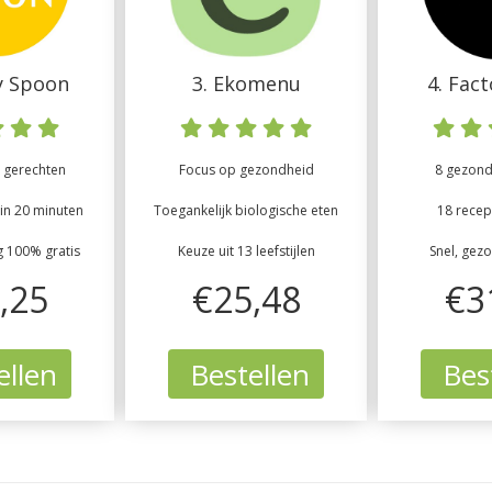
y Spoon
3. Ekomenu
4. Fac
 gerechten
Focus op gezondheid
8 gezonde
in 20 minuten
Toegankelijk biologische eten
18 recep
g 100% gratis
Keuze uit 13 leefstijlen
Snel, gez
,25
€25,48
€3
ellen
Bestellen
Best