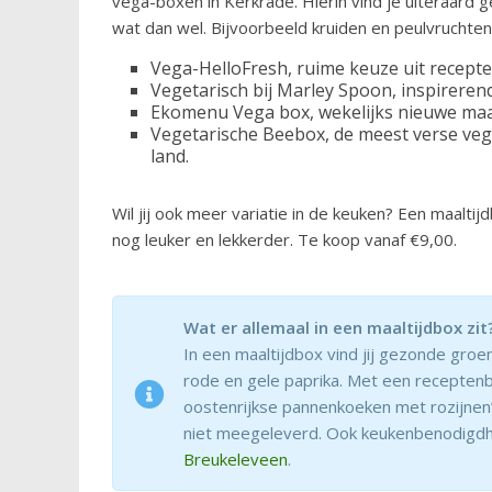
vega-boxen in Kerkrade. Hierin vind je uiteraard g
wat dan wel. Bijvoorbeeld kruiden en peulvruchten
Vega-HelloFresh, ruime keuze uit recepte
Vegetarisch bij Marley Spoon, inspireren
Ekomenu Vega box, wekelijks nieuwe maal
Vegetarische Beebox, de meest verse veg
land.
Wil jij ook meer variatie in de keuken? Een maalti
nog leuker en lekkerder. Te koop vanaf €9,00.
Wat er allemaal in een maaltijdbox zit
In een maaltijdbox vind jij gezonde groe
rode en gele paprika. Met een recepten
oostenrijkse pannenkoeken met rozijnen”
niet meegeleverd. Ook keukenbenodigdhe
Breukeleveen
.