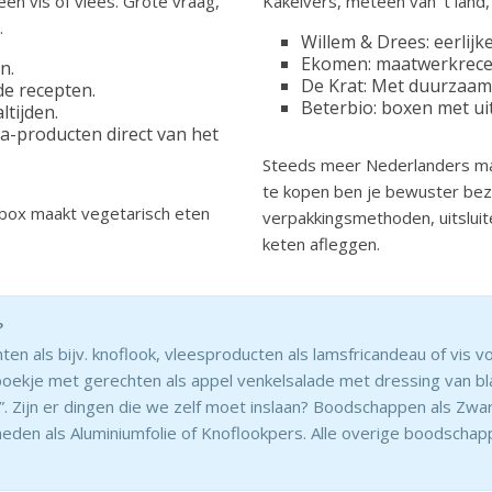
een vis of vlees. Grote vraag,
Kakelvers, meteen van ‘t land,
.
Willem & Drees: eerlijk
Ekomen: maatwerkrecep
n.
De Krat: Met duurzaam
de recepten.
Beterbio: boxen met ui
tijden.
a-producten direct van het
Steeds meer Nederlanders ma
te kopen ben je bewuster bez
jdbox maakt vegetarisch eten
verpakkingsmethoden, uitsluit
keten afleggen.
?
nten als bijv. knoflook, vleesproducten als lamsfricandeau of vis
boekje met gerechten als appel venkelsalade met dressing van b
. Zijn er dingen die we zelf moet inslaan? Boodschappen als Zw
den als Aluminiumfolie of Knoflookpers. Alle overige boodschap