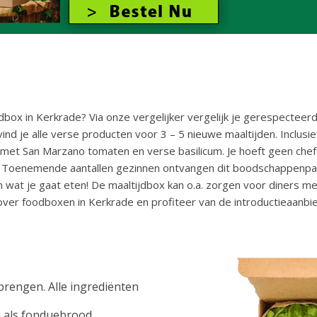
box in Kerkrade? Via onze vergelijker vergelijk je gerespecteer
ind je alle verse producten voor 3 – 5 nieuwe maaltijden. Inclusie
et San Marzano tomaten en verse basilicum. Je hoeft geen chef-k
. Toenemende aantallen gezinnen ontvangen dit boodschappenpakk
n wat je gaat eten! De maaltijdbox kan o.a. zorgen voor diners me
 over foodboxen in Kerkrade en profiteer van de introductieaanbi
n brengen. Alle ingrediënten
 als fonduebrood.