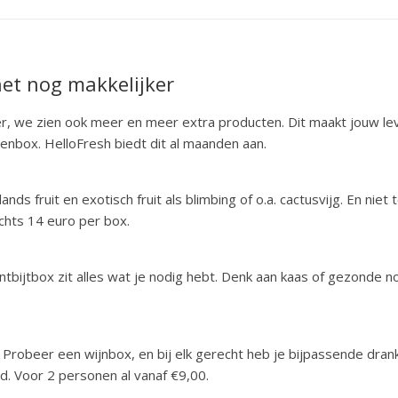
het nog makkelijker
r, we zien ook meer en meer extra producten. Dit maakt jouw le
senbox. HelloFresh biedt dit al maanden aan.
lands fruit en exotisch fruit als blimbing of o.a. cactusvijg. En niet
echts 14 euro per box.
ontbijtbox zit alles wat je nodig hebt. Denk aan kaas of gezonde n
n. Probeer een wijnbox, en bij elk gerecht heb je bijpassende drank
d. Voor 2 personen al vanaf €9,00.