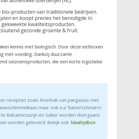
 van authentieke boerderijen (NL).
e bio-producten van traditionele bedrijven.
ten en koopt precies het benodigde in.
 gekweekte kwaliteitsproducten.
tsluitend gezonde groente & fruit.
ken kennis met biologisch. Door deze eetboxen
ig met voeding. Dankzij duurzame
end seizoensproducten, die een korte logistieke
 voor recepten zoals Roerbak van pangasius met
lauwschimmelkaas maar ook o.a “kaiserschmarrn
arte Balsamicoazijn en Suiker worden doorgaans
pen worden geleverd. Bekijk ook:
Maaltijdbox