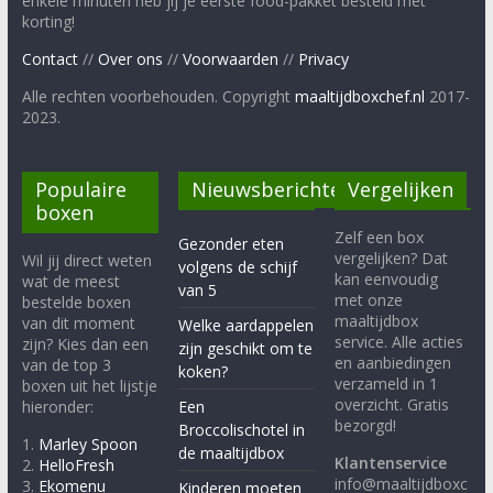
enkele minuten heb jij je eerste food-pakket besteld met
korting!
Contact
//
Over ons
//
Voorwaarden
//
Privacy
Alle rechten voorbehouden. Copyright
maaltijdboxchef.nl
2017-
2023.
Populaire
Nieuwsberichten
Vergelijken
boxen
Zelf een box
Gezonder eten
vergelijken? Dat
Wil jij direct weten
volgens de schijf
kan eenvoudig
wat de meest
van 5
met onze
bestelde boxen
maaltijdbox
van dit moment
Welke aardappelen
service. Alle acties
zijn? Kies dan een
zijn geschikt om te
en aanbiedingen
van de top 3
koken?
verzameld in 1
boxen uit het lijstje
overzicht. Gratis
hieronder:
Een
bezorgd!
Broccolischotel in
1.
Marley Spoon
de maaltijdbox
Klantenservice
2.
HelloFresh
info@maaltijdboxc
3.
Ekomenu
Kinderen moeten