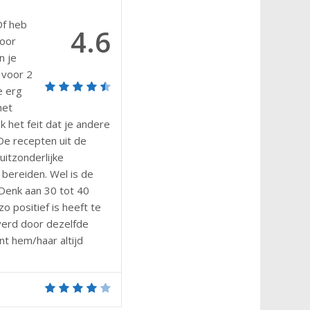
Of heb
4.6
voor
n je
 voor 2
e erg
met
k het feit dat je andere
e recepten uit de
uitzonderlijke
bereiden. Wel is de
 Denk aan 30 tot 40
 positief is heeft te
everd door dezelfde
t hem/haar altijd