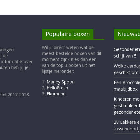
Populaire boxen
Nieuwsb
Wil jij direct weten wat de
Gezonder et
aringen
meest bestelde boxen van dit
j de
schijf van 5
moment zijn? Kies dan een
 informatie over
van de top 3 boxen uit het
Welke aardap
ten heb jij je
lijstje hieronder:
geschikt om 
1.
Marley Spoon
Een Broccoli
2.
HelloFresh
maaltijdbox
3.
Ekomenu
f.nl
2017-2023.
Kinderen mo
gestimuleer
gezonder et
28 Lekkere 
tussendoortj