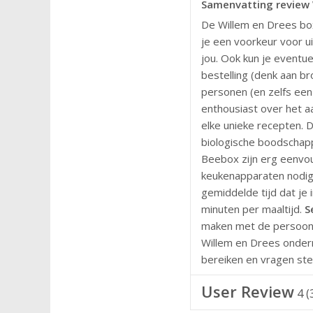
Samenvatting review 
De Willem en Drees boxe
je een voorkeur voor u
jou. Ook kun je event
bestelling (denk aan br
personen (en zelfs ee
enthousiast over het a
elke unieke recepten. D
biologische boodschapp
Beebox zijn erg eenvoud
keukenapparaten nodig
gemiddelde tijd dat je 
minuten per maaltijd.
S
maken met de persoonli
Willem en Drees ondern
bereiken en vragen stel
User Review
4
(