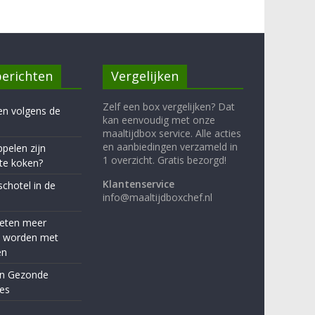
erichten
Vergelijken
Zelf een box vergelijken? Dat
en volgens de
kan eenvoudig met onze
maaltijdbox service. Alle acties
en aanbiedingen verzameld in
pelen zijn
1 overzicht. Gratis bezorgd!
te koken?
Klantenservice
schotel in de
info@maaltijdboxchef.nl
eten meer
d worden met
en
en Gezonde
es