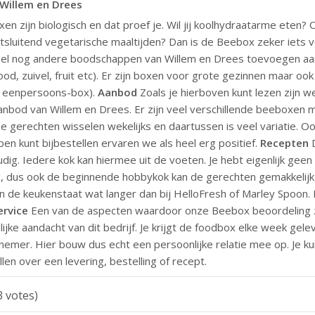
Willem en Drees
n zijn biologisch en dat proef je. Wil jij koolhydraatarme eten? 
itsluitend vegetarische maaltijden? Dan is de Beebox zeker iets 
ueel nog andere boodschappen van Willem en Drees toevoegen aa
ood, zuivel, fruit etc). Er zijn boxen voor grote gezinnen maar ook
n eenpersoons-box).
Aanbod
Zoals je hierboven kunt lezen zijn w
anbod van Willem en Drees. Er zijn veel verschillende beeboxen 
e gerechten wisselen wekelijks en daartussen is veel variatie. Oo
en kunt bijbestellen ervaren we als heel erg positief.
Recepten
D
ig. Iedere kok kan hiermee uit de voeten. Je hebt eigenlijk geen 
, dus ook de beginnende hobbykok kan de gerechten gemakkelijk 
in de keukenstaat wat langer dan bij HelloFresh of Marley Spoon.
ervice
Een van de aspecten waardoor onze Beebox beoordeling zo
jke aandacht van dit bedrijf. Je krijgt de foodbox elke week gel
emer. Hier bouw dus echt een persoonlijke relatie mee op. Je kun
len over een levering, bestelling of recept.
3
votes)