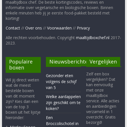
maaltijdbox chef. De beste kortingscodes, reviews en
informatie over vegetarische en biologische boxen. Binnen
enkele minuten heb jij je eerste food-pakket besteld met
korting!
Contact
//
Over ons
//
Voorwaarden
//
Privacy
Alle rechten voorbehouden. Copyright
maaltijdboxchef.nl
2017-
2023.
Populaire
Nieuwsberichten
Vergelijken
boxen
Zelf een box
Gezonder eten
vergelijken? Dat
Wil jij direct weten
volgens de schijf
kan eenvoudig
wat de meest
van 5
met onze
bestelde boxen
maaltijdbox
van dit moment
Welke aardappelen
service. Alle acties
zijn? Kies dan een
zijn geschikt om te
en aanbiedingen
van de top 3
koken?
verzameld in 1
boxen uit het lijstje
overzicht. Gratis
hieronder:
Een
bezorgd!
Broccolischotel in