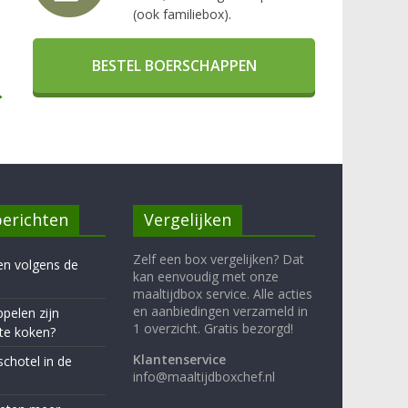
(ook familiebox).
BESTEL BOERSCHAPPEN
→
erichten
Vergelijken
Zelf een box vergelijken? Dat
en volgens de
kan eenvoudig met onze
maaltijdbox service. Alle acties
en aanbiedingen verzameld in
pelen zijn
1 overzicht. Gratis bezorgd!
te koken?
Klantenservice
schotel in de
info@maaltijdboxchef.nl