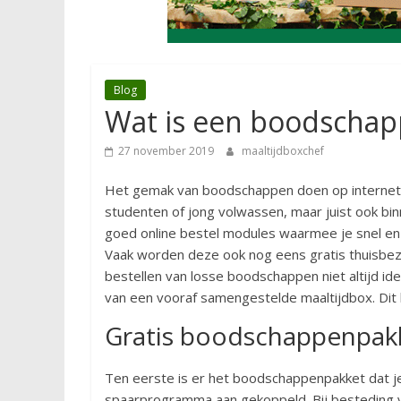
Blog
Wat is een boodscha
27 november 2019
maaltijdboxchef
Het gemak van boodschappen doen op internet i
studenten of jong volwassen, maar juist ook b
goed online bestel modules waarmee je snel en 
Vaak worden deze ook nog eens gratis thuisbez
bestellen van losse boodschappen niet altijd i
van een vooraf samengestelde maaltijdbox. Dit
Gratis boodschappenpak
Ten eerste is er het boodschappenpakket dat je 
spaarprogramma aan gekoppeld. Bij besteding van