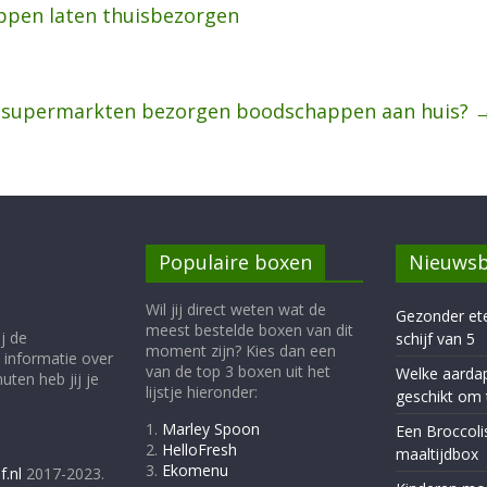
pen laten thuisbezorgen
 supermarkten bezorgen boodschappen aan huis?
Populaire boxen
Nieuwsb
Wil jij direct weten wat de
Gezonder et
meest bestelde boxen van dit
j de
schijf van 5
moment zijn? Kies dan een
 informatie over
van de top 3 boxen uit het
Welke aardap
ten heb jij je
lijstje hieronder:
geschikt om 
1.
Marley Spoon
Een Broccoli
2.
HelloFresh
maaltijdbox
3.
Ekomenu
f.nl
2017-2023.