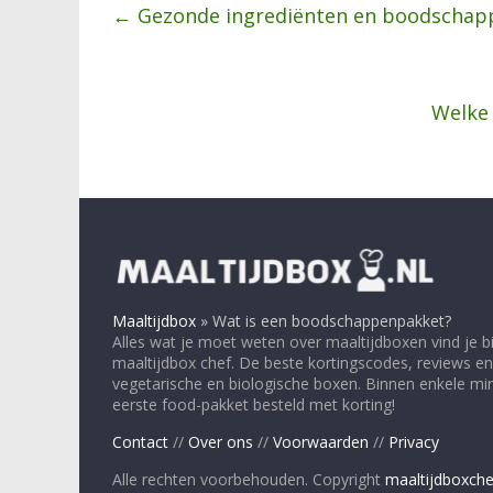
←
Gezonde ingrediënten en boodschapp
Welke
Maaltijdbox
»
Wat is een boodschappenpakket?
Alles wat je moet weten over maaltijdboxen vind je bi
maaltijdbox chef. De beste kortingscodes, reviews en
vegetarische en biologische boxen. Binnen enkele minu
eerste food-pakket besteld met korting!
Contact
//
Over ons
//
Voorwaarden
//
Privacy
Alle rechten voorbehouden. Copyright
maaltijdboxche