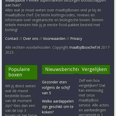
Maaltijdbox
»
Welke supermarkten bezorgen boodschappen
aan huis?
Alles wat je moet weten over maaltijdboxen vind je bij de
maaltijdbox chef. De beste kortingscodes, reviews en
informatie over vegetarische en biologische boxen. Binnen
enkele minuten heb jij je eerste food-pakket besteld met
korting!
Contact
//
Over ons
//
Voorwaarden
//
Privacy
Alle rechten voorbehouden. Copyright
maaltijdboxchef.nl
2017-
2023.
Populaire
Nieuwsberichten
Vergelijken
boxen
Zelf een box
Gezonder eten
vergelijken? Dat
Wil jij direct weten
volgens de schijf
kan eenvoudig
wat de meest
van 5
met onze
bestelde boxen
maaltijdbox
van dit moment
Welke aardappelen
service. Alle acties
zijn? Kies dan een
zijn geschikt om te
en aanbiedingen
van de top 3
koken?
verzameld in 1
boxen uit het lijstje