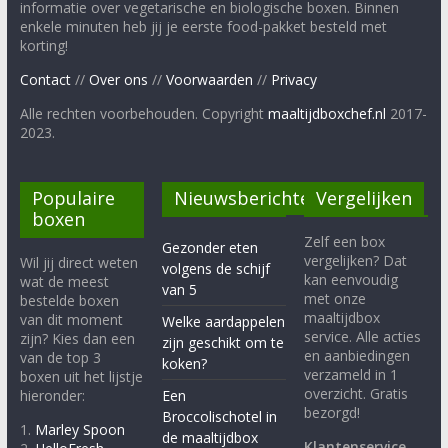
informatie over vegetarische en biologische boxen. Binnen
enkele minuten heb jij je eerste food-pakket besteld met
korting!
Contact
//
Over ons
//
Voorwaarden
//
Privacy
Alle rechten voorbehouden. Copyright
maaltijdboxchef.nl
2017-
2023.
Populaire
Nieuwsberichten
Vergelijken
boxen
Zelf een box
Gezonder eten
vergelijken? Dat
Wil jij direct weten
volgens de schijf
kan eenvoudig
wat de meest
van 5
met onze
bestelde boxen
maaltijdbox
van dit moment
Welke aardappelen
service. Alle acties
zijn? Kies dan een
zijn geschikt om te
en aanbiedingen
van de top 3
koken?
verzameld in 1
boxen uit het lijstje
overzicht. Gratis
hieronder:
Een
bezorgd!
Broccolischotel in
1.
Marley Spoon
de maaltijdbox
Klantenservice